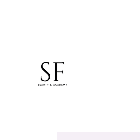
studiosfbeauty@hotmail.com
Tel: 0830154994
WhatsApp
Samara Freitas Lash