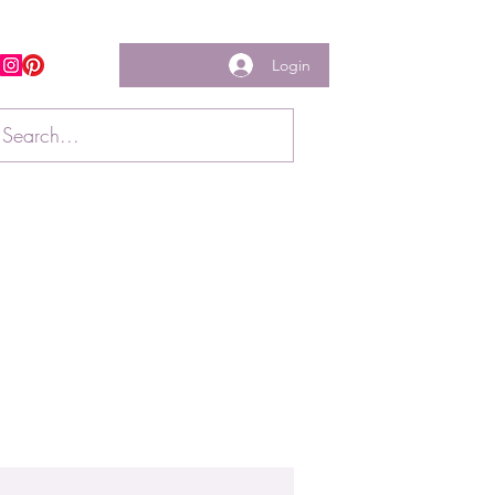
Login
w us