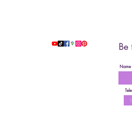
Address: 51 Grafton Street, 3nd floor
studiosfbeauty@hotmail.com
Be 
follow us
Name
Tel