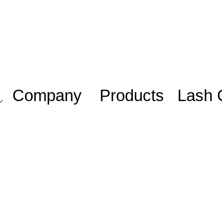
Company
Products
Lash 
Work with us/
Adhesive
Lash Sta
Trabalhe
iniciante
Eyelashes
conosco
Lash Plu
Blog
Mentoria
Members
Cursos o