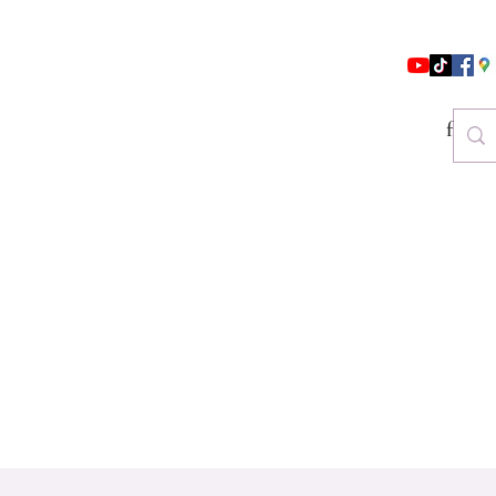
follo
es & Beauty