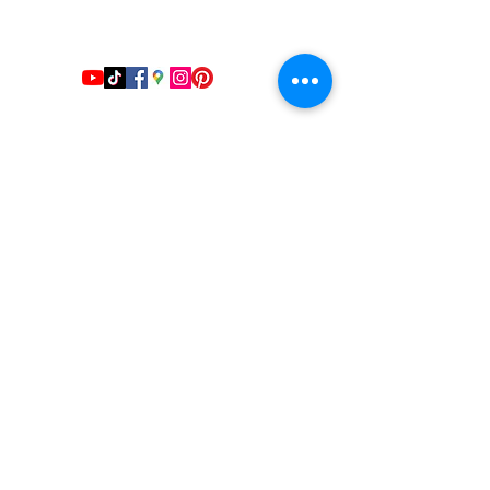
studiosfbeauty@hotmail.com
follow us
Be the first to know.
Name
Surname
Email