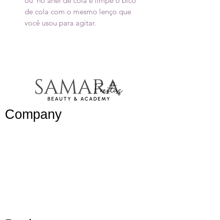
ou no anel de cola e limpe o bico
de cola com o mesmo lenço que
você usou para agitar.
Company
Work with
us/
Trabalhe
conosco
Blog
Members