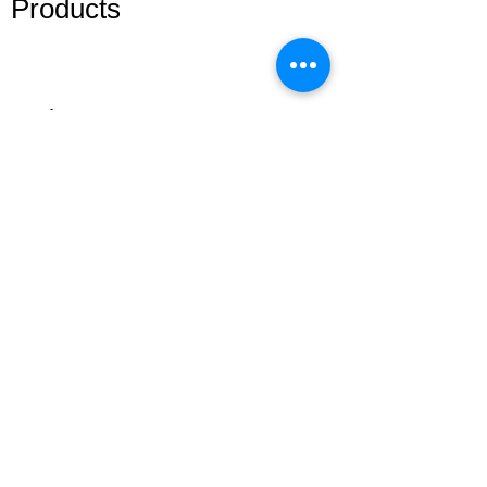
Products
Adhesive
Eyelashes
Lash Courses
Lash Start(técnica iniciante)
Cursos online
Lash Plus +
Mentoria VIP
Address: 51 Grafton Street, 3nd floor
studiosfbeauty@hotmail.com
follow us