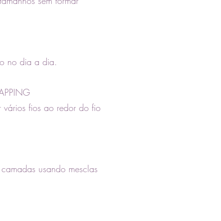
 tamanhos sem formar
o no dia a dia.
APPING
vários fios ao redor do fio
em camadas usando mesclas