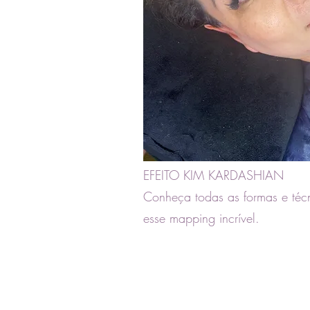
EFEITO KIM KARDASHIAN
Conheça todas as formas e técn
esse mapping incrível.