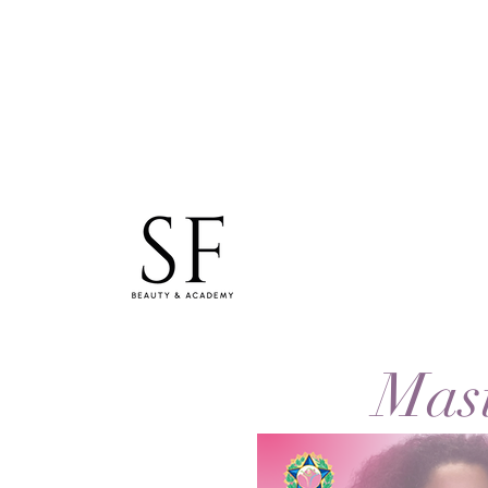
studiosfbeauty@hotmail.com
Tel: 0830154994
WhatsApp
SF Lashes & Beauty
Mast