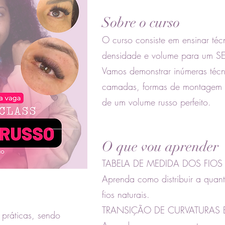
Sobre o curso
O curso consiste em ensinar té
densidade e volume para um SE
Vamos demonstrar inúmeras téc
camadas, formas de montagem d
de um volume russo perfeito.
O que vou aprender
TABELA DE MEDIDA DOS FIO
Aprenda como distribuir a quanti
fios naturais.
TRANSIÇÃO DE CURVATURAS
 práticas, sendo