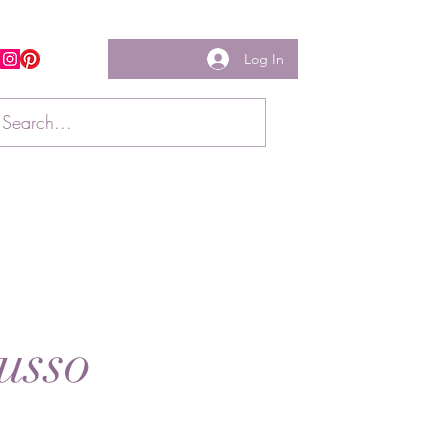
Log In
w us
Russo