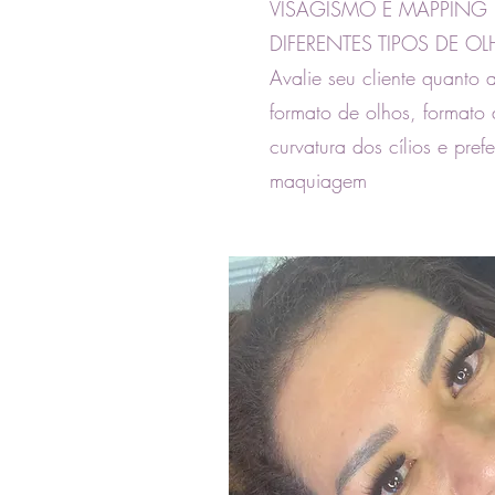
VISAGISMO E MAPPING 
DIFERENTES TIPOS DE O
Avalie seu cliente quanto 
formato de olhos, formato 
curvatura dos cílios e pref
maquiagem