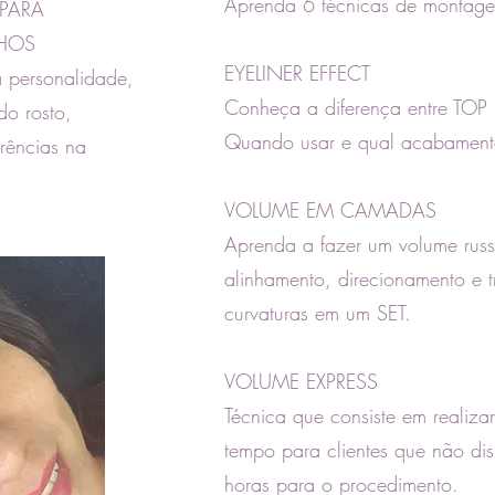
Aprenda 6 técnicas de montage
PARA
LHOS
EYELINER EFFECT
a personalidade,
Conheça a diferença entre TOP
do rosto,
Quando usar e qual acabamento 
erências na
VOLUME EM CAMADAS
Aprenda a fazer um volume russ
alinhamento, direcionamento e 
curvaturas em um SET.
VOLUME EXPRESS
Técnica que consiste em realiz
tempo para clientes que não di
horas para o procedimento.