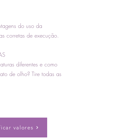
ntagens do uso da
cas corretas de execução.
AS
turas diferentes e como
ato de olho? Tire todas as
ficar valores