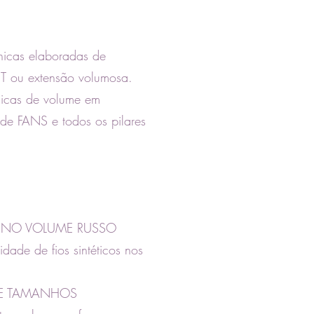
cnicas elaboradas de
T ou extensão volumosa.
nicas de volume em
e FANS e todos os pilares
S NO VOLUME RUSSO
dade de fios sintéticos nos
 E TAMANHOS