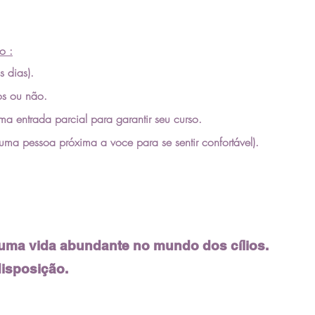
o :
s dias).
os
ou
não
.
ma entrada parcial para
garantir
seu curso.
a uma pessoa
próxima
a voce para se sentir
confortável)
.
r uma vida abundante no mundo dos
cílios
.
isposição.