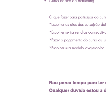
Curso básico de marketing.
O que fazer para participar do curs
*Escolher os dias dos curso(
são
doi
*Escolher se ira ser dias
consecutiv
*Fazer o pagamento do curso ou u
*Escolher sua modelo viva(escolh
Nao perca tempo para te
Qualquer duvida estou a
d