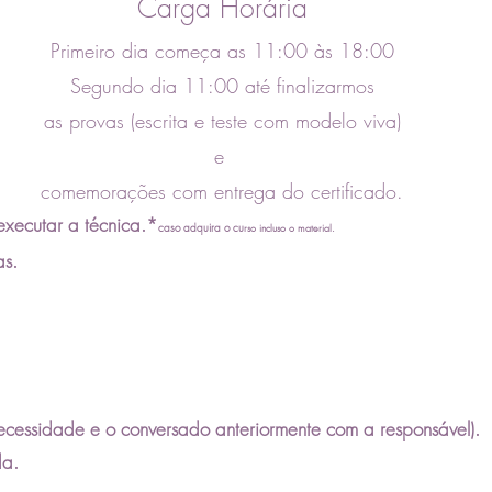
Carga Horária
Primeiro dia começa as 11:00 às 18:00
Segundo dia 11:00 até finalizarmos
as provas (escrita e teste com modelo viva)
e
comemorações
com entrega do certificado.
xecutar a técnica.*
caso adquira o cu
rso incluso o material.
as.
ecessidade e o conversado anteriormente com a responsável).
da.